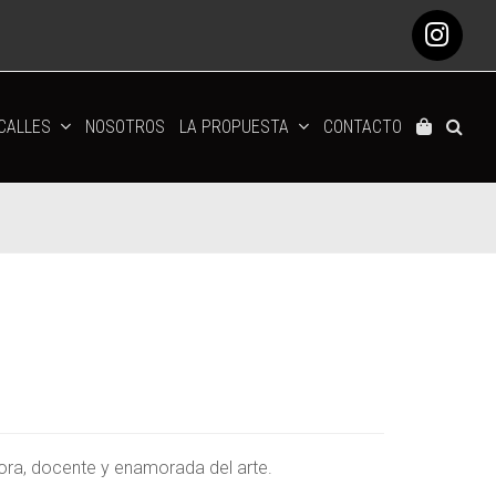
Ins
 CALLES
NOSOTROS
LA PROPUESTA
CONTACTO
adora, docente y enamorada del arte.