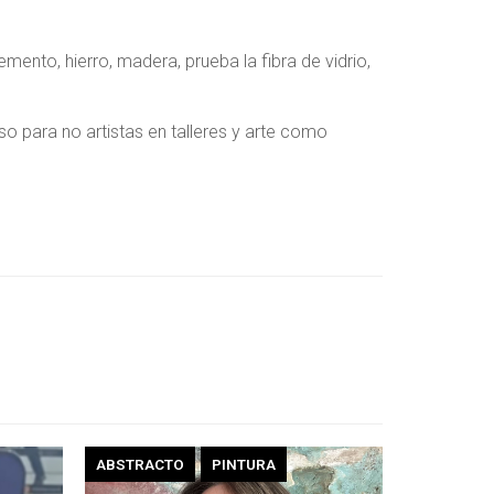
emento, hierro, madera, prueba la fibra de vidrio,
eso para no artistas en talleres y arte como
ABSTRACTO
PINTURA