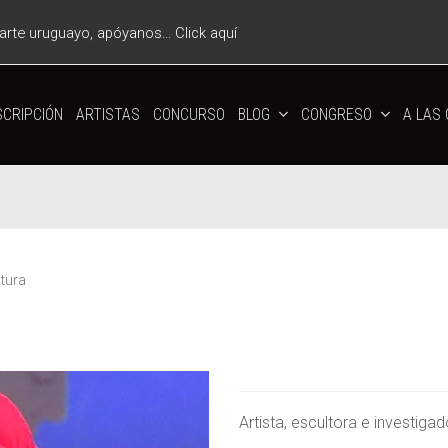
l arte uruguayo, apóyanos… Click aquí
CRIPCIÓN
ARTISTAS
CONCURSO
BLOG
CONGRESO
A LAS
tura
Artista, escultora e investig