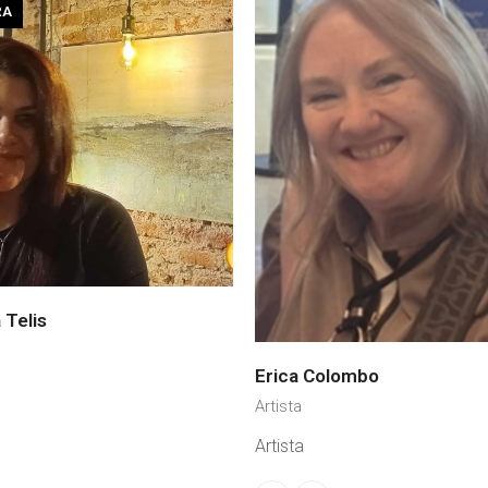
RA
 Telis
Erica Colombo
Artista
o
rónico
Artista