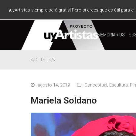
¡uyArtistas siempre será gratis! Pero si crees que es útil para e
INICIO
EXPOSICIÓN MEMORIARIOS
SUS
ARTISTAS
agosto 14, 2019
Conceptual
,
Escultura
,
Pin
Mariela Soldano