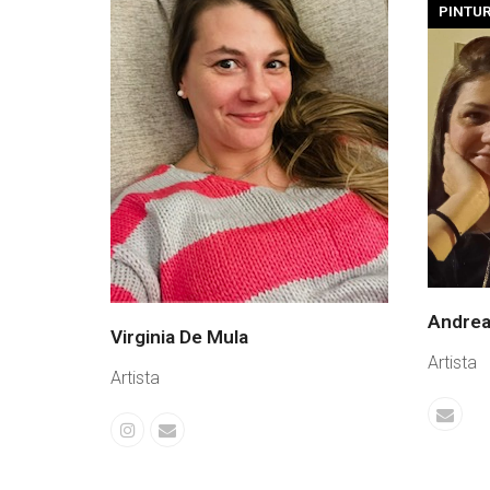
PINTU
Andrea
Virginia De Mula
Artista
Artista
Corre
Instagram
Correo
elect
electrónico