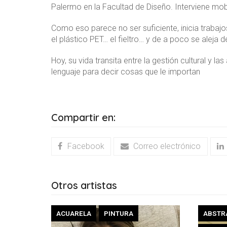
Palermo en la Facultad de Diseño. Interviene mobi
Como eso parece no ser suficiente, inicia trabajos
el plástico PET… el fieltro… y de a poco se aleja d
Hoy, su vida transita entre la gestión cultural y 
lenguaje para decir cosas que le importan
Compartir en:
Facebook
Correo electrónico
Otros artistas
ACUARELA
PINTURA
ABSTR