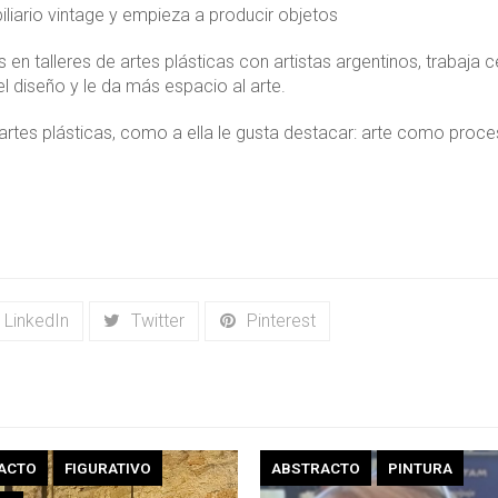
liario vintage y empieza a producir objetos
 en talleres de artes plásticas con artistas argentinos, trabaja c
el diseño y le da más espacio al arte.
las artes plásticas, como a ella le gusta destacar: arte como proc
LinkedIn
Twitter
Pinterest
ACTO
FIGURATIVO
ABSTRACTO
PINTURA