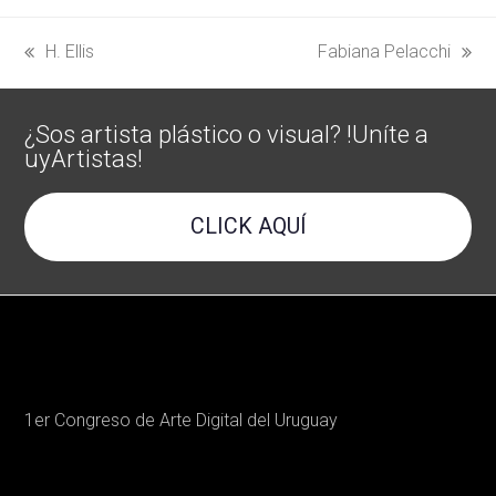
H. Ellis
Fabiana Pelacchi
previous
next
post:
post:
¿Sos artista plástico o visual? !Uníte a
uyArtistas!
CLICK AQUÍ
1er Congreso de Arte Digital del Uruguay