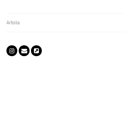
Artista
Instagram
Correo
Página
electrónico
web