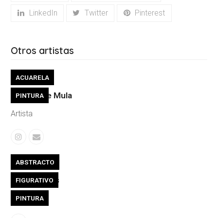
LinkedIn
Twitter
Pinterest
Otros artistas
ACUARELA
Virginia De Mula
PINTURA
Artista
Instagram
Correo
electrónico
ABSTRACTO
Andrea Telis
FIGURATIVO
Artista
PINTURA