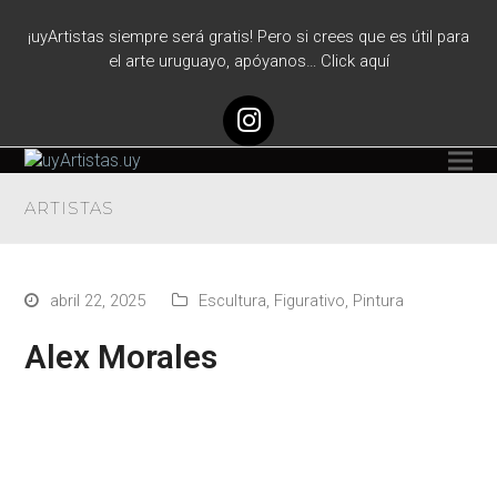
¡uyArtistas siempre será gratis! Pero si crees que es útil para
el arte uruguayo, apóyanos… Click aquí
Instagram
ARTISTAS
abril 22, 2025
Escultura
,
Figurativo
,
Pintura
Alex Morales