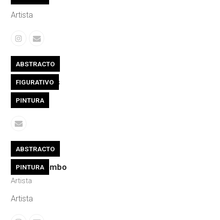
Artista
Instagram
Correo
electrónico
ABSTRACTO
Andrea Telis
FIGURATIVO
Artista
PINTURA
Correo
electrónico
ABSTRACTO
Erica Colombo
PINTURA
Artista
Artista