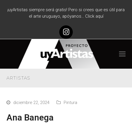
¡uyArtistas siempre será gratis! Pero si crees que es útil para
el arte uruguayo, apóyanos… Click aquí
Instagram
ARTISTAS
diciembre 22, 2024
Pintura
Ana Banega