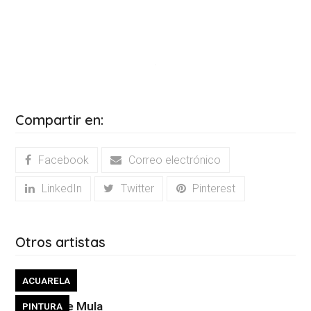
Compartir en:
Facebook
Correo electrónico
LinkedIn
Twitter
Pinterest
Otros artistas
ACUARELA
Virginia De Mula
PINTURA