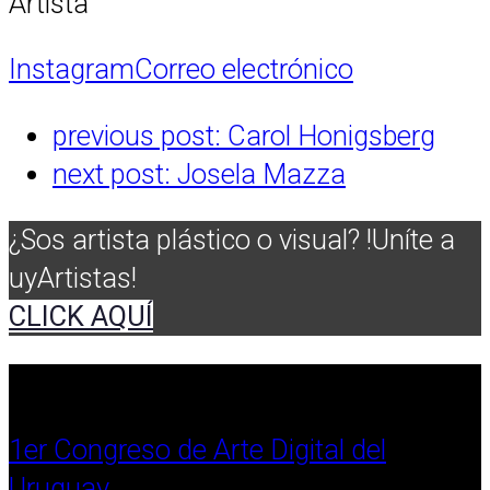
Artista
Instagram
Correo electrónico
previous post:
Carol Honigsberg
next post:
Josela Mazza
¿Sos artista plástico o visual? !Uníte a
uyArtistas!
CLICK AQUÍ
1er Congreso de Arte Digital del
Uruguay