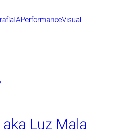
rafía
IA
Performance
Visual
b
o aka Luz Mala