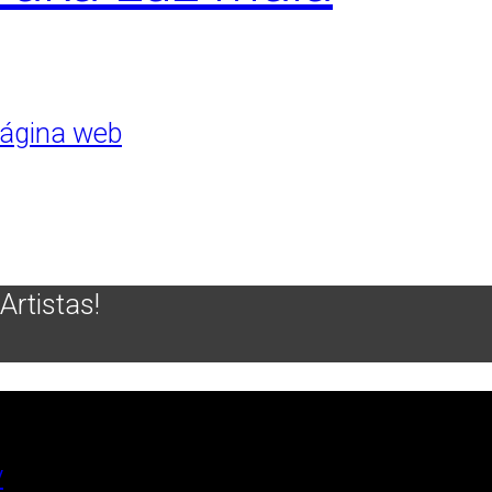
ágina web
Artistas!
y