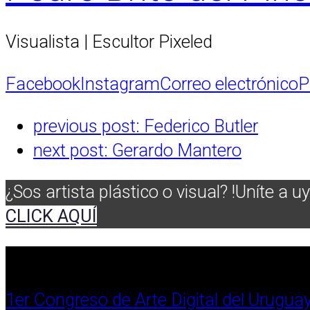
Visualista | Escultor Pixeled
Facebook
Instagram
Correo electrónico
P
previous post:
Federico Butler
next post:
Gerardo Mantero
¿Sos artista plástico o visual? !Uníte a uy
CLICK AQUÍ
1er Congreso de Arte Digital del Urugua