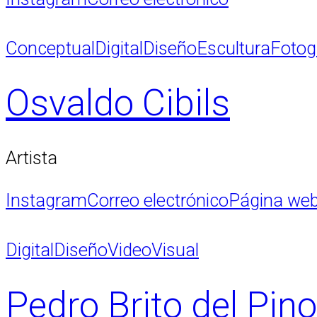
Conceptual
Digital
Diseño
Escultura
Fotog
Osvaldo Cibils
Artista
Instagram
Correo electrónico
Página we
Digital
Diseño
Video
Visual
Pedro Brito del Pin