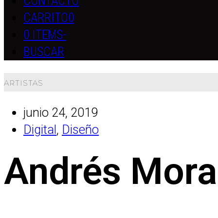
CONTACTO
CARRITO
0
0 ITEMS
-
BUSCAR
ARTISTAS
junio 24, 2019
Digital
,
Diseño
Andrés Mora