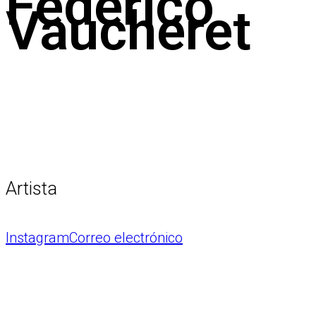
Federico
Vaucheret
Artista
Instagram
Correo electrónico