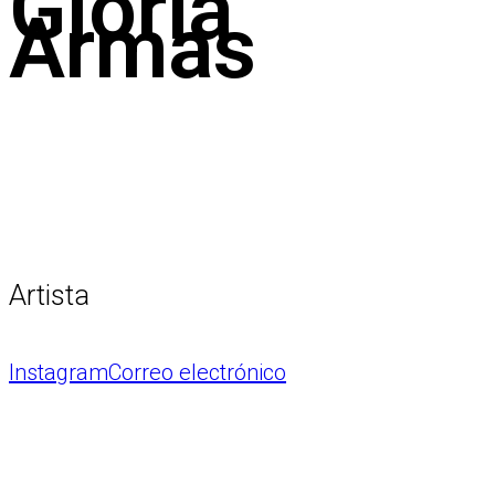
Gloria
Armas
Artista
Instagram
Correo electrónico