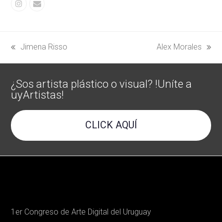
Instagram
Correo
electrónico
Jimena Risso
Alex Morales
previous
next
post:
post:
¿Sos artista plástico o visual? !Uníte a
uyArtistas!
CLICK AQUÍ
1er Congreso de Arte Digital del Uruguay