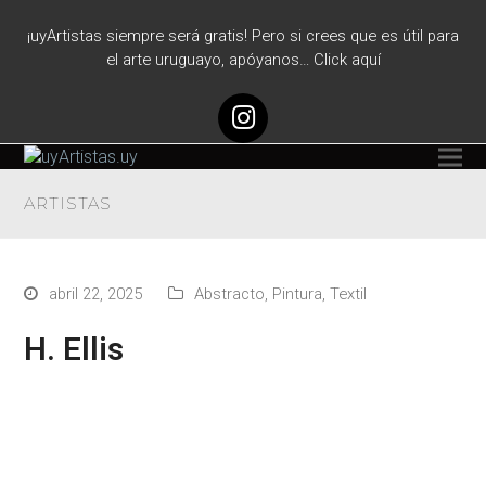
¡uyArtistas siempre será gratis! Pero si crees que es útil para
el arte uruguayo, apóyanos… Click aquí
Instagram
ARTISTAS
abril 22, 2025
Abstracto
,
Pintura
,
Textil
H. Ellis