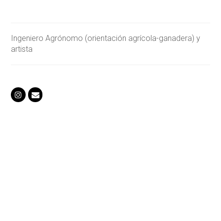
Ingeniero Agrónomo (orientación agrícola-ganadera) y
artista
Instagram
Correo
electrónico