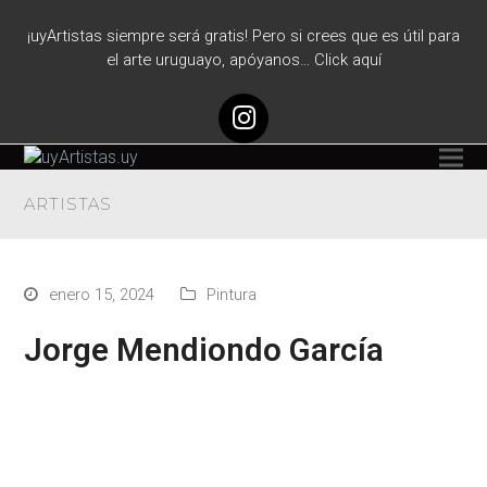
¡uyArtistas siempre será gratis! Pero si crees que es útil para
el arte uruguayo, apóyanos… Click aquí
Instagram
ARTISTAS
enero 15, 2024
Pintura
Jorge Mendiondo García