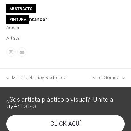
ABSTRACTO
Daiana Bentancor
PINTURA
Artista
Artista
Instagram
Correo
electrónico
Mariángela Lioy Rodriguez
Leonel Gómez
previous
next
post:
post:
¿Sos artista plástico o visual? !Uníte a
uyArtistas!
CLICK AQUÍ