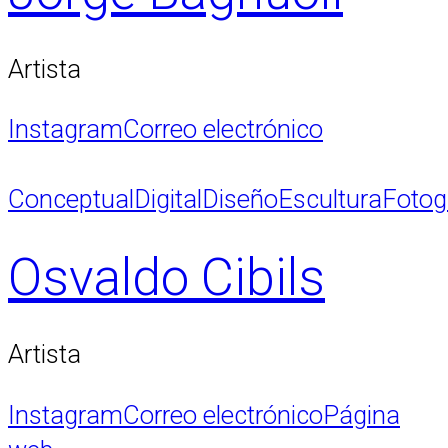
Artista
Instagram
Correo electrónico
Conceptual
Digital
Diseño
Escultura
Fotog
Osvaldo Cibils
Artista
Instagram
Correo electrónico
Página