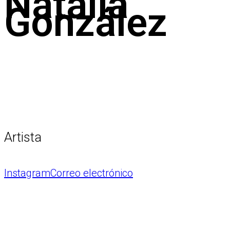
Natalia
González
Artista
Instagram
Correo electrónico