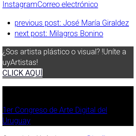
Instagram
Correo electrónico
previous post:
José María Giraldez
next post:
Milagros Bonino
¿Sos artista plástico o visual? !Uníte a
uyArtistas!
CLICK AQUÍ
1er Congreso de Arte Digital del
Uruguay