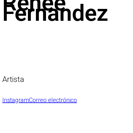
Renee
Fernandez
Artista
Instagram
Correo electrónico