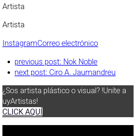
Artista
Artista
Instagram
Correo electrónico
previous post:
Nok Noble
next post:
Ciro A. Jaumandreu
¿Sos artista plástico o visual? !Uníte a
uyArtistas!
CLICK AQUÍ