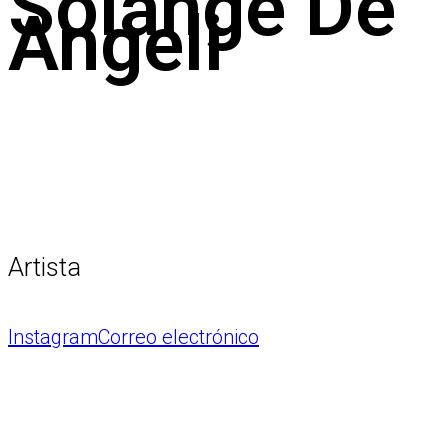
Solange De
Angeli
Artista
Instagram
Correo electrónico