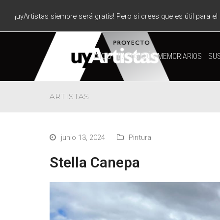
¡uyArtistas siempre será gratis! Pero si crees que es útil para e
INICIO
EXPOSICIÓN MEMORIARIOS
SUS
ARTISTAS
junio 13, 2024
Pintura
Stella Canepa