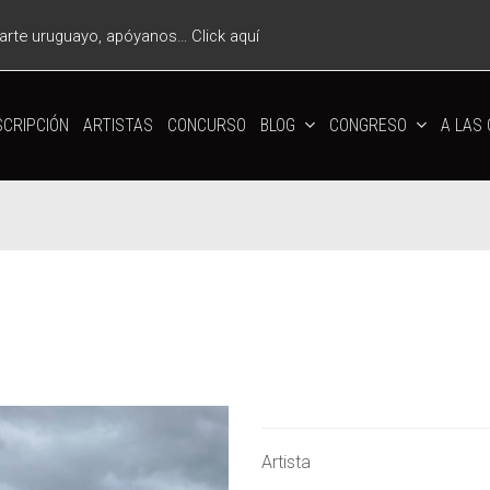
l arte uruguayo, apóyanos… Click aquí
CRIPCIÓN
ARTISTAS
CONCURSO
BLOG
CONGRESO
A LAS
Artista