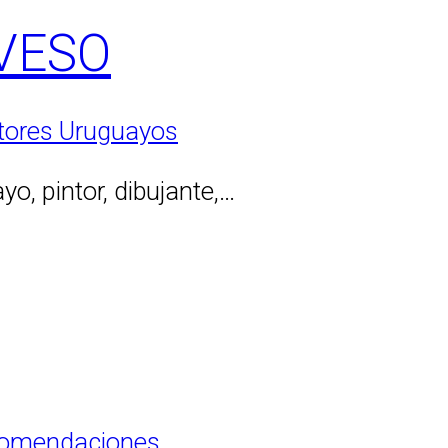
VESO
tores Uruguayos
o, pintor, dibujante,…
omendaciones