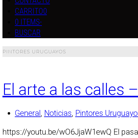
CONTACTO
CARRITO
0
0 ITEMS
-
BUSCAR
PINTORES URUGUAYOS
El arte a las calles 
General
,
Noticias
,
Pintores Uruguayo
https://youtu.be/wO6JjaW1ewQ El pasad