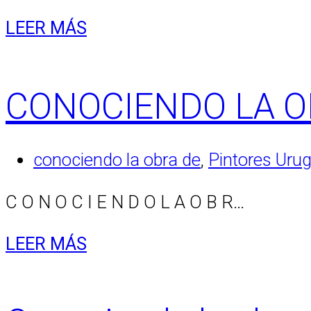
LEER MÁS
CONOCIENDO LA O
conociendo la obra de
,
Pintores Uru
C O N O C I E N D O L A O B R…
LEER MÁS