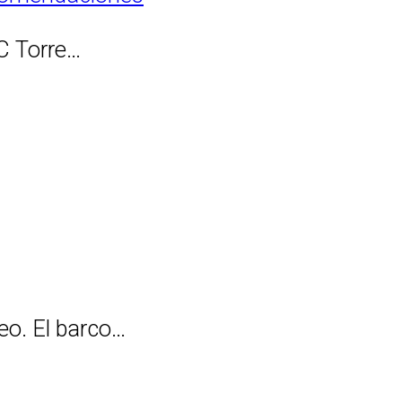
C Torre…
neo. El barco…