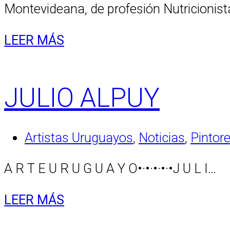
Montevideana, de profesión Nutricionista 
LEER MÁS
JULIO ALPUY
Artistas Uruguayos
,
Noticias
,
Pintor
A R T E U R U G U A Y O•·•·•·•·•J U L I…
LEER MÁS