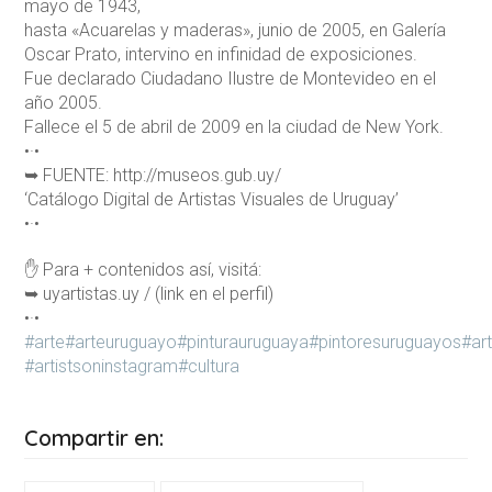
mayo de 1943,
hasta «Acuarelas y maderas», junio de 2005, en Galería
Oscar Prato, intervino en infinidad de exposiciones.
Fue declarado Ciudadano Ilustre de Montevideo en el
año 2005.
Fallece el 5 de abril de 2009 en la ciudad de New York.
•·•
➥ FUENTE: http://museos.gub.uy/
‘Catálogo Digital de Artistas Visuales de Uruguay’
•·•
✋ Para + contenidos así, visitá:
➥ uyartistas.uy / (link en el perfil)
•·•
#arte
#arteuruguayo
#pinturauruguaya
#pintoresuruguayos
#ar
#artistsoninstagram
#cultura
Compartir en: