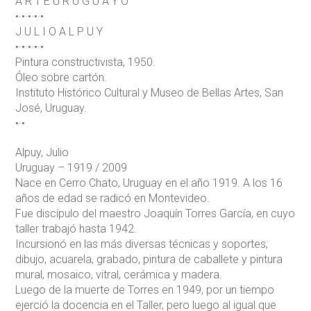
A R T E U R U G U A Y O
•·•·•·•·•
J U L I O A L P U Y
•·•·•·•·•
Pintura constructivista, 1950.
Óleo sobre cartón.
Instituto Histórico Cultural y Museo de Bellas Artes, San
José, Uruguay.
•·•
Alpuy, Julio
Uruguay – 1919 / 2009
Nace en Cerro Chato, Uruguay en el año 1919. A los 16
años de edad se radicó en Montevideo.
Fue discípulo del maestro Joaquín Torres García, en cuyo
taller trabajó hasta 1942.
Incursionó en las más diversas técnicas y soportes;
dibujo, acuarela, grabado, pintura de caballete y pintura
mural, mosaico, vitral, cerámica y madera.
Luego de la muerte de Torres en 1949, por un tiempo
ejerció la docencia en el Taller, pero luego al igual que