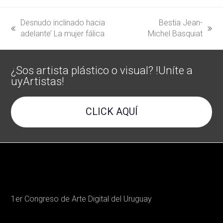
Desnudo inclinado hacia
Bestia Jean-
previous
next
adelante’ La mujer fálica
Michel Basquiat
post:
post:
¿Sos artista plástico o visual? !Uníte a
uyArtistas!
CLICK AQUÍ
1er Congreso de Arte Digital del Uruguay