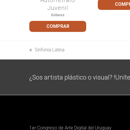
COMP
Juvenil
Dólares
COMPRAR
Sinfonía Latina
previous
post:
¿Sos artista plástico o visual? !Unít
1er Congreso de Arte Digital del Uruguay