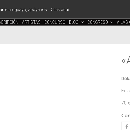
l arte uruguayo, apóyanos… Click aquí
CRIPCIÓN
ARTISTAS
CONCURSO
BLOG
CONGRESO
A LAS
«
Dól
Edis
70 x
Com