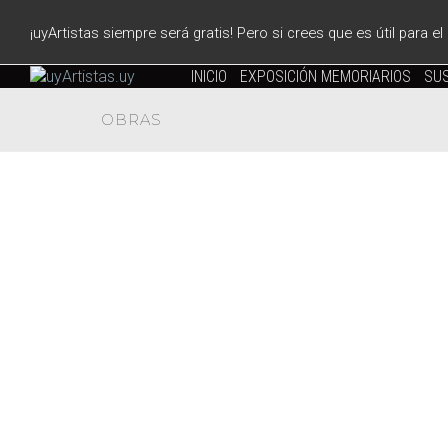
¡uyArtistas siempre será gratis! Pero si crees que es útil para e
INICIO
EXPOSICIÓN MEMORIARIOS
SUS
OBRAS