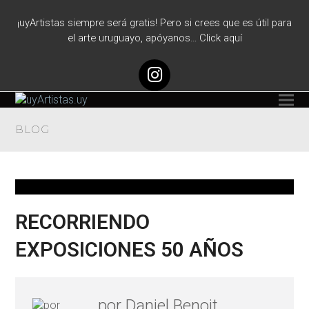
¡uyArtistas siempre será gratis! Pero si crees que es útil para
el arte uruguayo, apóyanos… Click aquí
Instagram
BLOG
RECORRIENDO
EXPOSICIONES 50 AÑOS
por Daniel Benoit