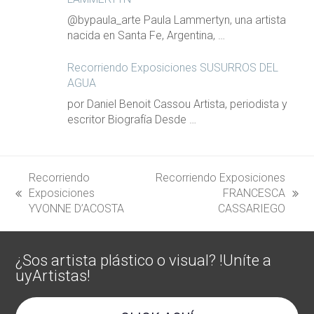
@bypaula_arte Paula Lammertyn, una artista
nacida en Santa Fe, Argentina, …
Recorriendo Exposiciones SUSURROS DEL
AGUA
por Daniel Benoit Cassou Artista, periodista y
escritor Biografía Desde …
Recorriendo
Recorriendo Exposiciones
Exposiciones
FRANCESCA
previous
next
YVONNE D’ACOSTA
CASSARIEGO
post:
post:
¿Sos artista plástico o visual? !Uníte a
uyArtistas!