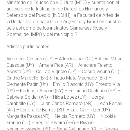
Ministerio de Educación y Cultura (MEC) y cuenta con el
auspicio de la Institución de Derechos Humanos y
Defensora del Pueblo (INDDHH), la Facultad de Artes de
la Udelar, las embajadas de Argentina y Brasil en nuestro
país así como de los institutos Guimarães Rosa y
Goethe, del IMPO y del municipio B.
Artistas participantes:
Alejandro Cesarco (UY) – Alfredo Jaar (CL) – Alicia Mihai
Guasque (UY) – Amalia Pica (AR) – Anaclara Talento
Acosta (UY) – Ce Tao Vignolo (UY) – Cecilia Vicuña (CL) –
Cinthia Marcelle (BR) & Tiago Mata Machado (BR) –
Clemente Padín (UY) – Emilio Bianchic (UY)- Ernesto Vila
(UY) – Federico Arnaud (UY) – Feliciano Centurión (PY) –
Gabriela Golder (AR) – Hilda López (UY) – Jorge
Caraballo (UY) – Juan Carlos Romero (AR) – León Ferrari
(AR) – Lenora de Barros (BR) – Luis Camnitzer (UY)-
Margarita Paksa (AR) – Nelbia Romero (UY) – Nicolás
Franco (CL) – Regina Silveira (BR) – Rivane
Neuenschwander (BR) – Seba Calfuqueo (CL) – Teresa