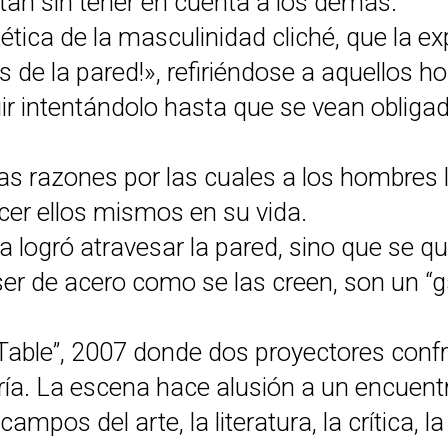
stan sin tener en cuenta a los demás.
tica de la masculinidad cliché, que la e
s de la pared!», refiriéndose a aquellos 
r intentándolo hasta que se vean obligado
las razones por las cuales a los hombres 
cer ellos mismos en su vida.
ra logró atravesar la pared, sino que se 
r de acero como se las creen, son un “g
ble”, 2007 donde dos proyectores confro
ría. La escena hace alusión a un encuent
os del arte, la literatura, la crítica, la m