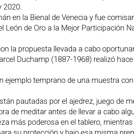
y 2020.
n en la Bienal de Venecia y fue comisari
el León de Oro a la Mejor Participación N
con la propuesta llevada a cabo oportu
arcel Duchamp (1887-1968) realizó hace 
un ejemplo temprano de una muestra con m
án pautadas por el ajedrez, juego de m
ora de meditar antes de llevar a cabo alg
pieza más poderosa en el tablero, mientras
s para su protección y bajo esa misma p