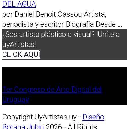
DEL AGUA
por Daniel Benoit Cassou Artista,
periodista y escritor Biografía Desde …
¿Sos artista plástico o visual? !Uníte a
uyArtistas!
CLICK AQUÍ
1er Congreso de Arte Digital del
Uruguay
Copyright UyArtistas.uy -
Diseño
Botana Jubin
2026 - All Rights