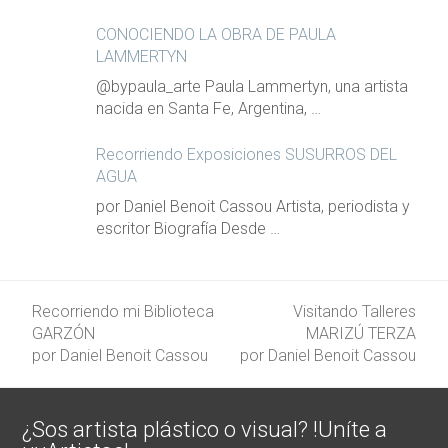
CONOCIENDO LA OBRA DE PAULA
LAMMERTYN
@bypaula_arte Paula Lammertyn, una artista
nacida en Santa Fe, Argentina, …
Recorriendo Exposiciones SUSURROS DEL
AGUA
por Daniel Benoit Cassou Artista, periodista y
escritor Biografía Desde …
Recorriendo mi Biblioteca
Visitando Talleres
GARZÓN
MARIZÚ TERZA
previous
next
por Daniel Benoit Cassou
por Daniel Benoit Cassou
post:
post:
¿Sos artista plástico o visual? !Uníte a