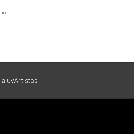
eño.
e a uyArtistas!