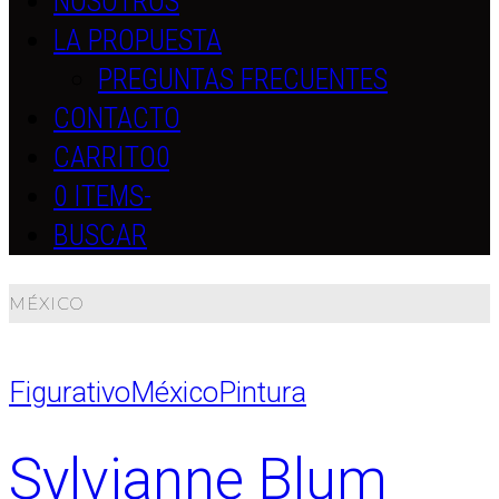
NOSOTROS
LA PROPUESTA
PREGUNTAS FRECUENTES
CONTACTO
CARRITO
0
0 ITEMS
-
BUSCAR
MÉXICO
Figurativo
México
Pintura
Sylvianne Blum