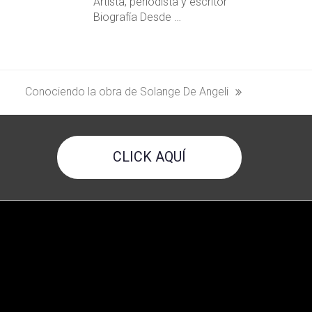
Artista, periodista y escritor
Biografía Desde …
Conociendo la obra de Solange De Angeli
next
post:
CLICK AQUÍ