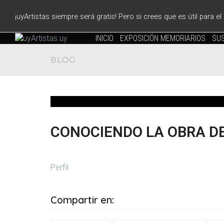
¡uyArtistas siempre será gratis! Pero si crees que es útil para e
INICIO
EXPOSICIÓN MEMORIARIOS
SUS
BLOG
CONOCIENDO LA OBRA D
Perfil
Compartir en: