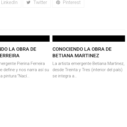
LinkedIn
Twitter
Pinterest
DO LA OBRA DE
CONOCIENDO LA OBRA DE
FERREIRA
BETIANA MARTINEZ
mergente Pierina Ferreira
La artista emergente Betiana Martinez,
 define y nos narra así su
desde Treinta y Tres (interior del país)
a pintura:‘‘Nací…
se integra a…