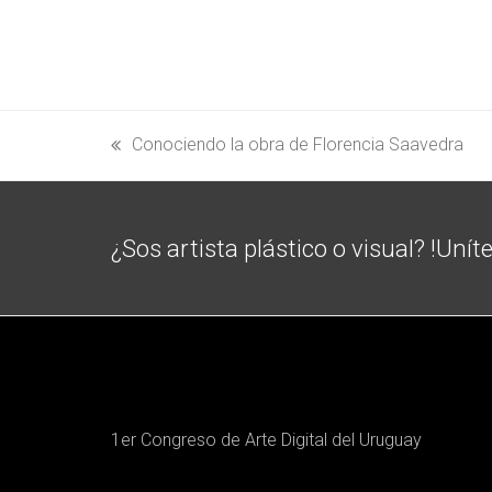
Conociendo la obra de Florencia Saavedra
previous
post:
¿Sos artista plástico o visual? !Unít
1er Congreso de Arte Digital del Uruguay