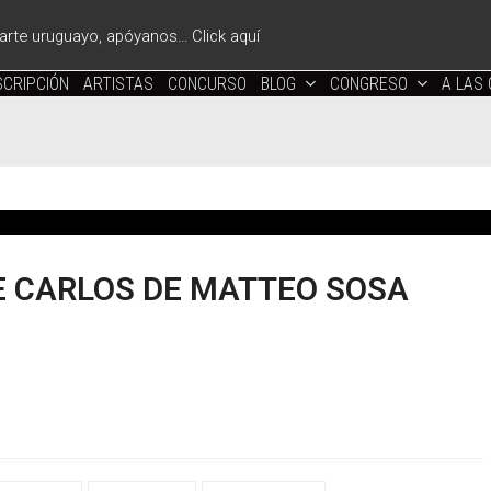
l arte uruguayo, apóyanos… Click aquí
CRIPCIÓN
ARTISTAS
CONCURSO
BLOG
CONGRESO
A LAS
E CARLOS DE MATTEO SOSA