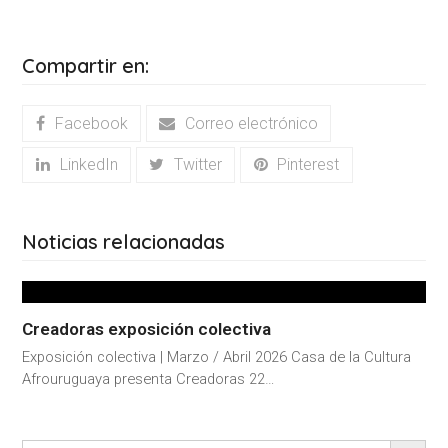
Compartir en:
Facebook
Correo electrónico
LinkedIn
Twitter
Pinterest
Noticias relacionadas
Creadoras exposición colectiva
Exposición colectiva | Marzo / Abril 2026 Casa de la Cultura
Afrouruguaya presenta Creadoras 22…
BOTÓN DE BÚS
Buscar: