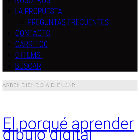
NOSOTROS
LA PROPUESTA
PREGUNTAS FRECUENTES
CONTACTO
CARRITO
0
0 ITEMS
-
BUSCAR
APRENDIENDO A DIBUJAR
El porqué aprender
dibujo digital