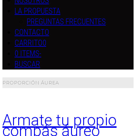
NOSOTROS
LA PROPUESTA
PREGUNTAS FRECUENTES
CONTACTO
CARRITO
0
0 ITEMS
-
BUSCAR
PROPORCIÓN ÁUREA
Armate tu propio
compás áureo