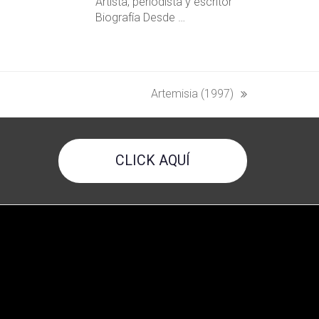
Artista, periodista y escritor
Biografía Desde …
Artemisia (1997)
next
post:
CLICK AQUÍ