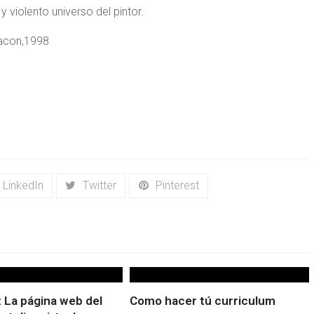
violento universo del pintor.
 Bacon,1998
LinkedIn
Twitter
Pinterest
 La página web del
Como hacer tú curriculum