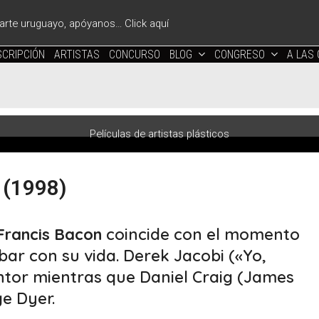
l arte uruguayo, apóyanos… Click aquí
CRIPCIÓN
ARTISTAS
CONCURSO
BLOG
CONGRESO
A LAS
Películas de artistas plásticos
(1998)
Francis Bacon
coincide con el momento
ar con su vida. Derek Jacobi («Yo,
pintor mientras que Daniel Craig (James
e Dyer.