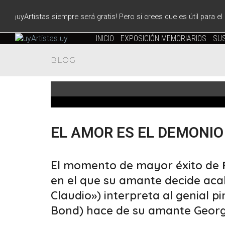
¡uyArtistas siempre será gratis! Pero si crees que es útil para e
INICIO
EXPOSICIÓN MEMORIARIOS
SUS
BLOG
EL AMOR ES EL DEMONIO 
El momento de mayor éxito de
en el que su amante decide acab
Claudio») interpreta al genial 
Bond) hace de su amante Georg