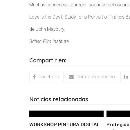
Muchas secuencias parecen sacadas del oscuro y 
Love is the Devil. Study for a Portrait of Francis
de John Maybury.
British Film Institute.
Compartir en:
Facebook
Correo electrónico
Noticias relacionadas
WORKSHOP PINTURA DIGITAL
Protegido: