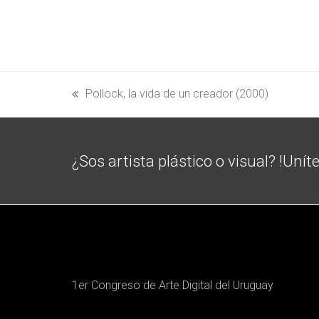
Pollock, la vida de un creador (2000)
previous
post:
¿Sos artista plástico o visual? !Unít
1er Congreso de Arte Digital del Uruguay